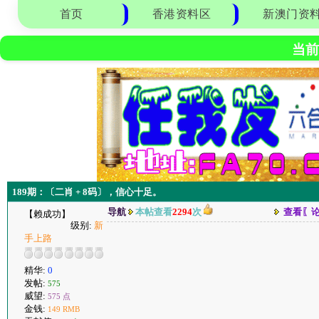
首页
香港资料区
新澳门资
当前
189期：〔二肖 + 8码〕，信心十足。
导航
本帖查看
2294
次
查看〖
【赖成功】
级别:
新
手上路
精华:
0
发帖:
575
威望:
575 点
金钱:
149 RMB